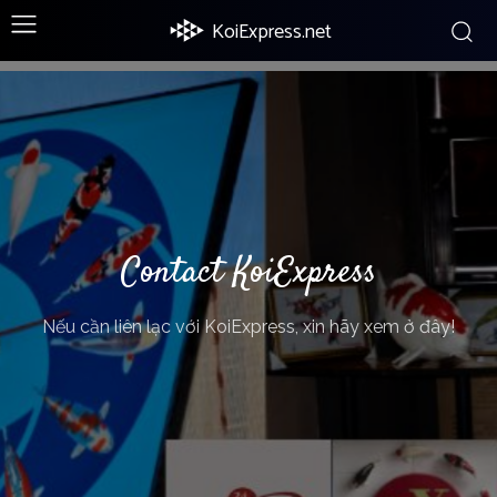
KoiExpress.net
Contact KoiExpress
Nếu cần liên lạc với KoiExpress, xin hãy xem ở đây!