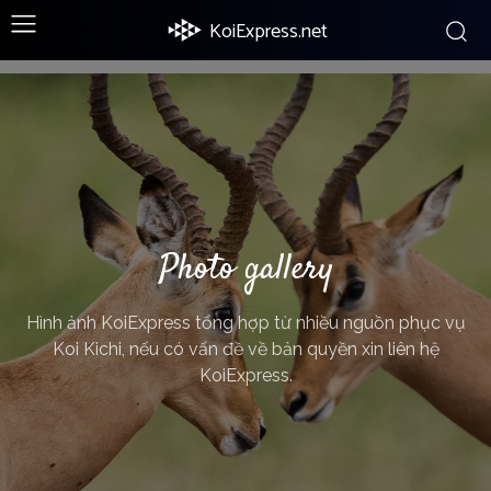
KoiExpress.net
Photo gallery
Hình ảnh KoiExpress tổng hợp từ nhiều nguồn phục vụ
Koi Kichi, nếu có vấn đề về bản quyền xin liên hệ
KoiExpress.