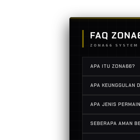
FAQ ZONA
ZONA66 SYSTEM
APA ITU ZONA66?
ZONA66 adalah link si
APA KEUNGGULAN D
ZONA66 Link memberi
APA JENIS PERMAI
pengalaman bermain 
ZONA66 menawarkan b
SEBERAPA AMAN BE
putaran semakin men
ZONA66 mengutamakan 