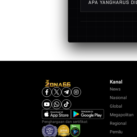
APA YANGHARUS DI
memastikan pengala
Tim layanan pelangg
untuk memberikan sol
Kanal
News
Nasional
Global
Megapolitan
Penghargaan dan sertifikat:
Regional
Pemilu