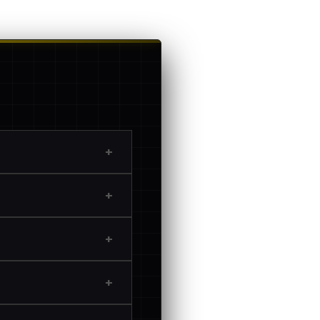
+
n hari ini.
+
uang menang Anda dengan
+
g membuat setiap
+
Anda dilindungi,